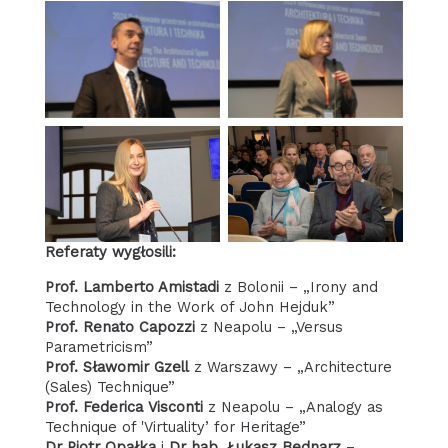
Referaty wygłosili:
Prof. Lamberto Amistadi
z Bolonii – „Irony and
Technology in the Work of John Hejduk”
Prof. Renato Capozzi
z Neapolu – „Versus
Parametricism”
Prof. Sławomir Gzell
z Warszawy – „Architecture
(Sales) Technique”
Prof. Federica Visconti
z Neapolu – „Analogy as
Technique of 'Virtuality’ for Heritage”
Dr Piotr Opałka
i
Dr hab.
Łukasz Bednarz
–