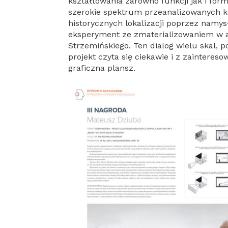
kształtowania zarówno funkcji jak i fo
szerokie spektrum przeanalizowanych k
historycznych lokalizacji poprzez namy
eksperyment ze zmaterializowaniem w 
Strzemińskiego. Ten dialog wielu skal, p
projekt czyta się ciekawie i z zaintere
graficzna plansz.