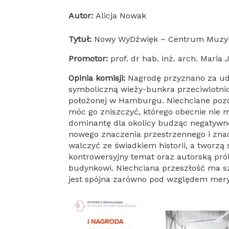
Autor:
Alicja Nowak
Tytuł:
Nowy WyDźwięk – Centrum Muzyki
Promotor:
prof. dr hab. inż. arch. Mari
Opinia komisji:
Nagrodę przyznano za uda
symboliczną wieży-bunkra przeciwlotnic
położonej w Hamburgu. Niechciane pozo
móc go zniszczyć, którego obecnie nie ma
dominantę dla okolicy budząc negatywne
nowego znaczenia przestrzennego i znac
walczyć ze świadkiem historii, a tworzą
kontrowersyjny temat oraz autorską pró
budynkowi. Niechciana przeszłość ma sz
jest spójna zarówno pod względem mery