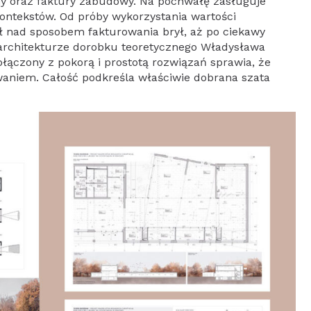
rmy oraz faktury zabudowy. Na pochwałę zasługuje
ontekstów. Od próby wykorzystania wartości
sł nad sposobem fakturowania brył, aż po ciekawy
architekturze dorobku teoretycznego Władysława
ołączony z pokorą i prostotą rozwiązań sprawia, że
sowaniem. Całość podkreśla właściwie dobrana szata