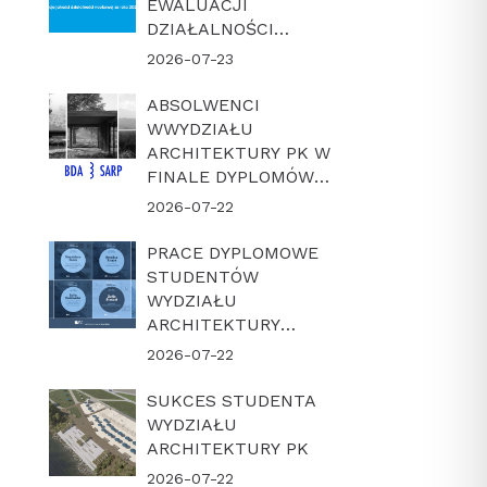
EWALUACJI
DZIAŁALNOŚCI
NAUKOWEJ W
2026-07-23
LATACH 2022-2025
ABSOLWENCI
WWYDZIAŁU
ARCHITEKTURY PK W
FINALE DYPLOMÓW
ROKU BDA-SARP 2026
2026-07-22
PRACE DYPLOMOWE
STUDENTÓW
WYDZIAŁU
ARCHITEKTURY
POLITECHNIKI
2026-07-22
KRAKOWSKIEJ W
FINALE KONKURSU
SUKCES STUDENTA
„DYPLOM Z
WYDZIAŁU
ARCHICADEM 2026”
ARCHITEKTURY PK
2026-07-22