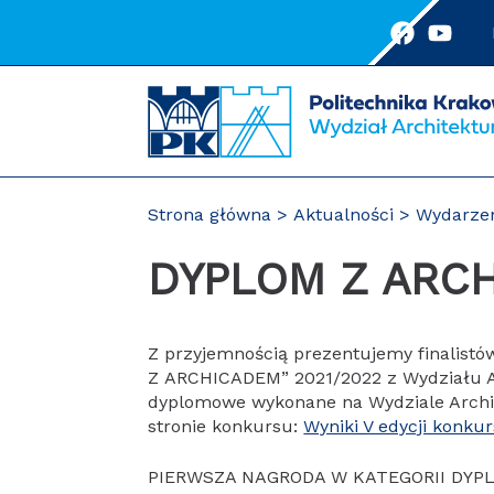
Przejdź
do
treści
Strona główna
Aktualności
Wydarze
DYPLOM Z ARC
Z przyjemnością prezentujemy finalistó
Z ARCHICADEM” 2021/2022 z Wydziału Ar
dyplomowe wykonane na Wydziale Archit
stronie konkursu:
Wyniki V edycji konk
PIERWSZA NAGRODA W KATEGORII DYP