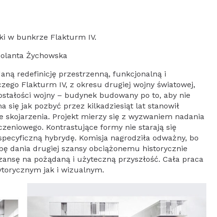
 w bunkrze Flakturm IV.
a Jolanta Żychowska
ną redefinicję przestrzenną, funkcjonalną i
zego Flakturm IV, z okresu drugiej wojny światowej,
stałości wojny – budynek budowany po to, aby nie
 się jak pozbyć przez kilkadziesiąt lat stanowił
 skojarzenia. Projekt mierzy się z wyzwaniem nadania
zeniowego. Kontrastujące formy nie starają się
 specyficzną hybrydę. Komisja nagrodziła odważny, bo
bę dania drugiej szansy obciążonemu historycznie
ansę na pożądaną i użyteczną przyszłość. Cała praca
torycznym jak i wizualnym.