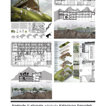
Nagrodę II stopnia
zdobyła
Katarzyna Smyrdek