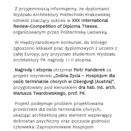
Z przyjemnością informujemy, że dyplomanci
Wydziału Architektury Politechniki Krakowskiej
odnieśli znaczący sukces w
XXX International
Review-Competition of Diploma Theses
,
organizowanym przez Politechnikę Lwowską.
W międzynarodowym konkursie, do którego
zgłoszono kilkaset prac dyplomowych z uczelni z
całej Europy, jury przyznało studentom Wydziału
Architektury PK nagrody I i II stopnia.
Nagrodę I stopnia
otrzymał
Piotr Hańderek
za
projekt inżynierski
„Dolina Życia – Hospicjum dla
osób terminalnie chorych w Obergurgl (Austria)”
,
przygotowany pod kierunkiem
dra hab. inż. arch.
Mariusza Twardowskiego, prof. PK
.
Projekt podejmuje problem projektowania
przestrzeni dla osób terminalnie chorych,
ukazując architekturę jako element wspierający
dobrostan psychiczny oraz poczucie godności
człowieka. Zaproponowane hospicjum