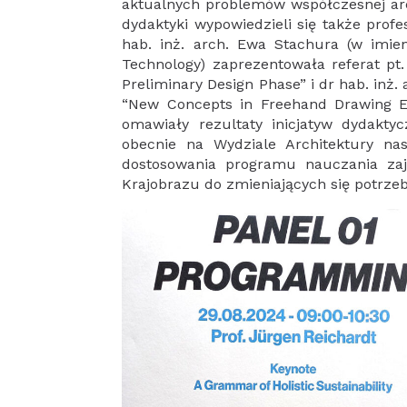
aktualnych problemów współczesnej arch
dydaktyki wypowiedzieli się także profe
hab. inż. arch. Ewa Stachura (w imien
Technology) zaprezentowała referat pt.
Preliminary Design Phase” i dr hab. inż.
“New Concepts in Freehand Drawing Edu
omawiały rezultaty inicjatyw dydakt
obecnie na Wydziale Architektury nas
dostosowania programu nauczania zaj
Krajobrazu do zmieniających się potrze