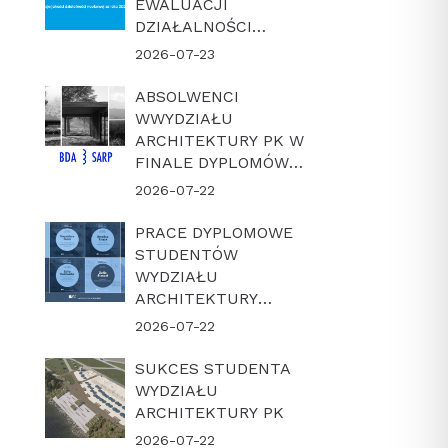
EWALUACJI
DZIAŁALNOŚCI
NAUKOWEJ W
2026-07-23
LATACH 2022-2025
ABSOLWENCI
WWYDZIAŁU
ARCHITEKTURY PK W
FINALE DYPLOMÓW
ROKU BDA-SARP 2026
2026-07-22
PRACE DYPLOMOWE
STUDENTÓW
WYDZIAŁU
ARCHITEKTURY
POLITECHNIKI
2026-07-22
KRAKOWSKIEJ W
FINALE KONKURSU
SUKCES STUDENTA
„DYPLOM Z
WYDZIAŁU
ARCHICADEM 2026”
ARCHITEKTURY PK
2026-07-22