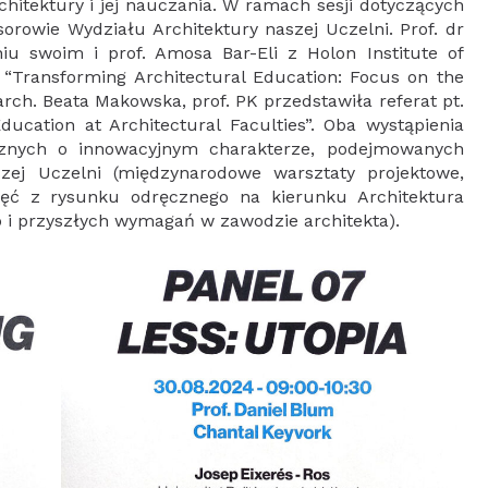
itektury i jej nauczania. W ramach sesji dotyczących
sorowie Wydziału Architektury naszej Uczelni. Prof. dr
iu swoim i prof. Amosa Bar-Eli z Holon Institute of
 “Transforming Architectural Education: Focus on the
 arch. Beata Makowska, prof. PK przedstawiła referat pt.
cation at Architectural Faculties”. Oba wystąpienia
ycznych o innowacyjnym charakterze, podejmowanych
zej Uczelni (międzynarodowe warsztaty projektowe,
ęć z rysunku odręcznego na kierunku Architektura
b i przyszłych wymagań w zawodzie architekta).