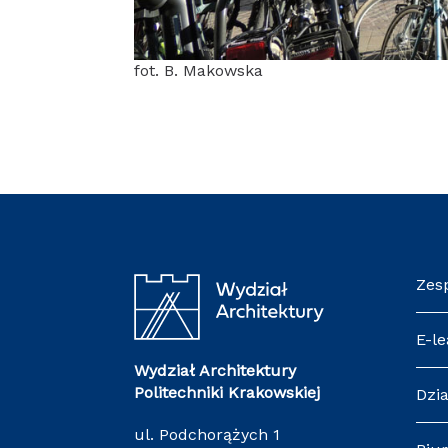
fot. B. Makowska
Zes
E-le
Wydział Architektury
Politechniki Krakowskiej
Dzia
ul. Podchorążych 1