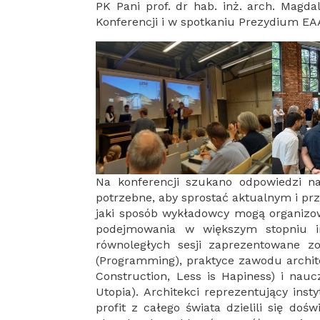
PK Pani prof. dr hab. inż. arch. Magd
Konferencji i w spotkaniu Prezydium EA
Na konferencji szukano odpowiedzi na 
potrzebne, aby sprostać aktualnym i pr
jaki sposób wykładowcy mogą organizo
podejmowania w większym stopniu in
równoległych sesji zaprezentowane z
(Programming), praktyce zawodu archite
Construction, Less is Hapiness) i nauc
Utopia). Architekci reprezentujący inst
profit z całego świata dzielili się do