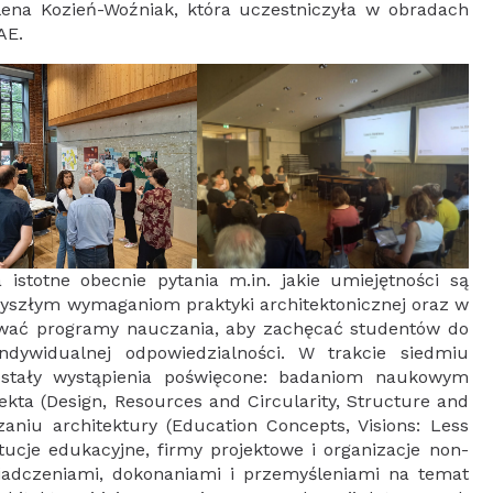
alena Kozień-Woźniak, która uczestniczyła w obradach
AE.
istotne obecnie pytania m.in. jakie umiejętności są
zyszłym wymaganiom praktyki architektonicznej oraz w
wać programy nauczania, aby zachęcać studentów do
dywidualnej odpowiedzialności. W trakcie siedmiu
ostały wystąpienia poświęcone: badaniom naukowym
kta (Design, Resources and Circularity, Structure and
zaniu architektury (Education Concepts, Visions: Less
ytucje edukacyjne, firmy projektowe i organizacje non-
świadczeniami, dokonaniami i przemyśleniami na temat