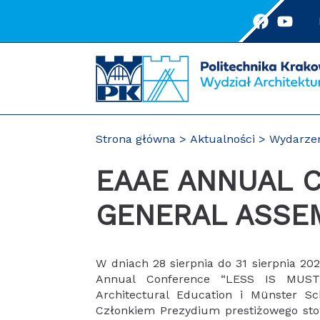
Przejdź
do
treści
Strona główna
Aktualności
Wydarze
EAAE ANNUAL CONFERENCE AND
GENERAL ASSE
W dniach 28 sierpnia do 31 sierpnia 20
Annual Conference “LESS IS MUST”
Architectural Education i Münster Sch
Członkiem Prezydium prestiżowego sto