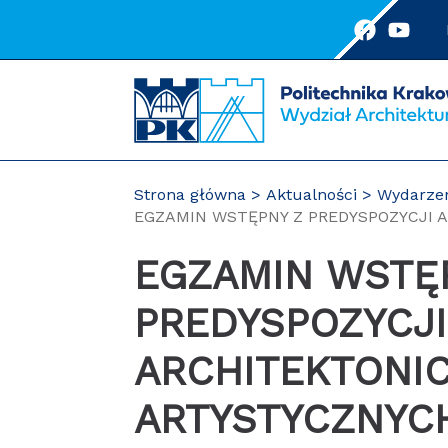
Przejdź
do
treści
Strona główna
Aktualności
Wydarze
EGZAMIN WSTĘPNY Z PREDYSPOZYCJI 
EGZAMIN WSTĘPNY Z
PREDYSPOZYCJI
ARCHITEKTONIC
ARTYSTYCZNYC