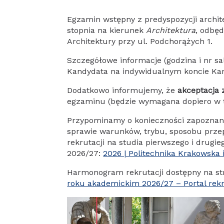
Egzamin wstępny z predyspozycji archite
stopnia na kierunek
Architektura
, odbę
Architektury przy ul. Podchorążych 1.
Szczegółowe informacje (godzina i nr s
Kandydata na indywidualnym koncie Kand
Dodatkowo informujemy, że
akceptacja 
egzaminu (będzie wymagana dopiero w tr
Przypominamy o konieczności zapoznania
sprawie warunków, trybu, sposobu prze
rekrutacji na studia pierwszego i drug
2026/27:
2026 | Politechnika Krakowska
Harmonogram rekrutacji dostępny na st
roku akademickim 2026/27 – Portal rek