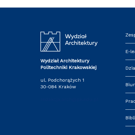
Zes
E-le
Wydział Architektury
Politechniki Krakowskiej
Dzia
ul. Podchorążych 1
Biur
30-084 Kraków
redakcja.arch@pk.edu.pl
Pra
Bibl