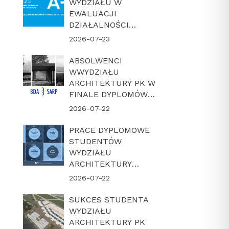
WYDZIAŁU W
EWALUACJI
DZIAŁALNOŚCI
NAUKOWEJ W
2026-07-23
LATACH 2022-2025
ABSOLWENCI
WWYDZIAŁU
ARCHITEKTURY PK W
FINALE DYPLOMÓW
ROKU BDA-SARP 2026
2026-07-22
PRACE DYPLOMOWE
STUDENTÓW
WYDZIAŁU
ARCHITEKTURY
POLITECHNIKI
2026-07-22
KRAKOWSKIEJ W
FINALE KONKURSU
SUKCES STUDENTA
„DYPLOM Z
WYDZIAŁU
ARCHICADEM 2026”
ARCHITEKTURY PK