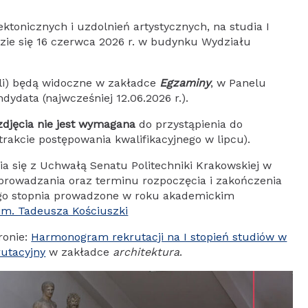
ktonicznych i uzdolnień artystycznych, na studia I
dzie się 16 czerwca 2026 r. w budynku Wydziału
ali) będą widoczne w zakładce
Egzaminy
, w Panelu
ydata (najwcześniej 12.06.2026 r.).
zdjęcia nie jest wymagana
do przystąpienia do
akcie postępowania kwalifikacyjnego w lipcu).
 się z Uchwałą Senatu Politechniki Krakowskiej w
prowadzania oraz terminu rozpoczęcia i zakończenia
iego stopnia prowadzone w roku akademickim
 im. Tadeusza Kościuszki
ronie:
Harmonogram rekrutacji na I stopień studiów w
rutacyjny
w zakładce
architektura
.