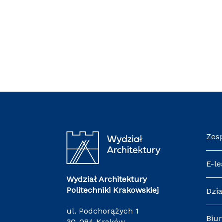
Zes
E-le
Wydział Architektury
Politechniki Krakowskiej
Dzia
ul. Podchorążych 1
Biur
30-084 Kraków