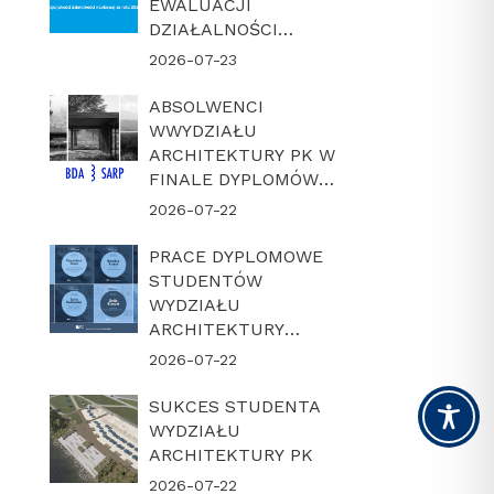
EWALUACJI
DZIAŁALNOŚCI
NAUKOWEJ W
2026-07-23
LATACH 2022-2025
ABSOLWENCI
WWYDZIAŁU
ARCHITEKTURY PK W
FINALE DYPLOMÓW
ROKU BDA-SARP 2026
2026-07-22
PRACE DYPLOMOWE
STUDENTÓW
WYDZIAŁU
ARCHITEKTURY
POLITECHNIKI
2026-07-22
KRAKOWSKIEJ W
FINALE KONKURSU
SUKCES STUDENTA
„DYPLOM Z
WYDZIAŁU
ARCHICADEM 2026”
ARCHITEKTURY PK
2026-07-22