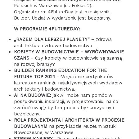
Polskich w Warszawie (ul. Foksal 2).
Organizatorem 4FutureDay jest miesięcznik
Builder. Udział w wydarzeniu jest bezpłatny.
W PROGRAMIE 4FUTUREDAY:
„RAZEM DLA LEPSZEJ PLANETY”
– zdrowa
architektura i zdrowe budownictwo
KOBIETY W BUDOWNICTWIE – WYRÓWNYWANIE
SZANS
– Czy kobiety w budownictwie są szansą
na rozwój branży?
BUILDER RANKING EDUCATION FOR THE
FUTURE TOP 2024
– Wręczenie certyfikatów
laureatom rankingu najaktywniejszych wydziałów
architektury i budownictwa.
AI NA BUDOWIE:
jak AI może nam pomóc w
poszukiwaniu inspiracji, w projektowaniu, na co
zwrócić uwagę by ten proces był korzystny i
bezpieczny.
ROLA PROJEKTANTA I ARCHITEKTA W PROCESIE
BUDOWLANYM
na przykładzie Muzeum Sztuki
Nowoczesnej w Warszawie
STREFA KARIERY
– Poznaj ofertę pracy, praktyk