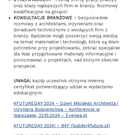
oraz staży najlepszych firm w branży. Rozmowy
kwalifikacyjne na gorąco!
KONSULTACJE BRANŻOWE
– bezpośrednie
rozmowy z architektami, inżynierami oraz
doradcami technicznymi z wiodących firm z
branży. Będziecie mogli poszerzyć swoją wiedzę
na temat materiałów i technologii, które są Wam
potrzebne przy projektowaniu, zebrać specjalnie
dla Was przygotowane materiały informacyjne i
porozmawiać o projektach, nad którymi obecnie
pracujecie.
UWAGA:
każdy uczestnik otrzyma imienny
certyfikat potwierdzający udział w wydarzeniu
edukacyjnym.
4FUTUREDAY 2024 – Dzień Młodego Architekta i
Inżyniera Budownictwa – Konferencje w
Warszawie, 22.10.2024 – Evenea.pl
4FUTUREDAY 2024! – B4F (builder4future.pl)