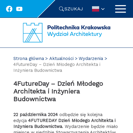
Przejdź
SZUKAJ
do
treści
Strona główna
Aktualności
Wydarzenia
4FutureDay – Dzień Młodego Architekta i
Inżyniera Budownictwa
4FutureDay – Dzień Młodego
Architekta i Inżyniera
Budownictwa
22 października 2024
odbędzie się kolejna
edycja
4FUTUREDAY Dzień Młodego Architekta i
Inżyniera Budownictwa
. Wydarzenie będzie miało
miejsce w siedzibie Stowarzyszenia Architektów