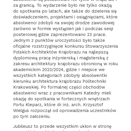
za granicą. To wydarzenie było nie tylko okazją
do spotkania po latach, ale także do dzielenia się
doświadczeniem, projektami i osiągnięciami, które
absolwenci zdobyli na swojej drodze zawodowej
zarówno w formie wystąpień jak i podczas sesji
posterowej gdzie zaprezentowano 23 prace.
Jednym z punktów uroczystości było także
oficjalne rozstrzygnięcie konkursu Stowarzyszenia
Polskich Architektów Krajobrazu na najlepszą
dyplomową pracę inżynierską i magisterską z
zakresu architektury krajobrazu obronioną w roku
akademickim 2023/2024, gdzie I miejsce we
wszystkich kategoriach zdobyły absolwentki
kierunku architektura krajobrazu Politechniki
Krakowskiej. Po formalnej części obchodów
absolwenci wraz z pracownikami Katedry mieli
okazję do spotkania w fortecznych wnętrzach
Fortu Kleparz, które dr inż. arch. Krzysztof
Wielgus rozpoczął od oprowadzenia uczestników
po tym założeniu.
Jubileusz to przede wszystkim ukłon w stronę