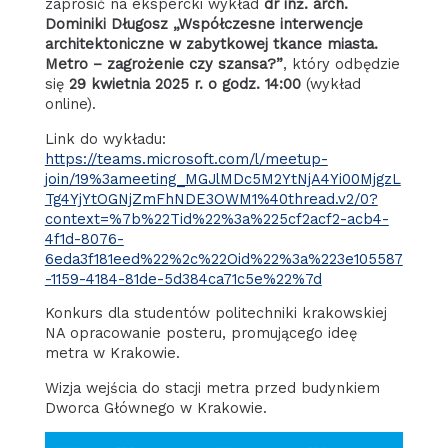
zaprosić na ekspercki wykład
dr inż. arch.
Dominiki Długosz „Współczesne interwencje
architektoniczne w zabytkowej tkance miasta.
Metro – zagrożenie czy szansa?”
, który odbędzie
się
29 kwietnia 2025 r. o godz. 14:00
(wykład
online).
Link do wykładu:
https://teams.microsoft.com/l/meetup-
join/19%3ameeting_MGJlMDc5M2YtNjA4Yi00MjgzL
Tg4YjYtOGNjZmFhNDE3OWM1%40thread.v2/0?
context=%7b%22Tid%22%3a%225cf2acf2-acb4-
4f1d-8076-
6eda3f181eed%22%2c%22Oid%22%3a%223e105587
-1159-4184-81de-5d384ca71c5e%22%7d
Konkurs dla studentów politechniki krakowskiej
NA opracowanie posteru, promującego ideę
metra w Krakowie.
Wizja wejścia do stacji metra przed budynkiem
Dworca Głównego w Krakowie.