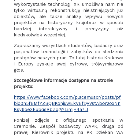
Wykorzystanie technologii XR umożliwia nam nie
tylko wirtualną rekonstrukcję nieistniejących już
obiektów, ale także analizę wpływu nowych
projektów na historyczny krajobraz w sposób
bardziej interaktywny i precyzyjny niż
kiedykolwiek wcześniej.
Zapraszamy wszystkich studentów, badaczy oraz
pasjonatów technologii i zabytków do śledzenia
postępów naszych prac. To tutaj historia Krakowa
i Europy zyskuje swój cyfrowy, trójwymiarowy
głos.
Szczegółowe informacje dostępne na stronie
projektu:
https://www.facebook.com/placemusxr/posts/pf
bid0n5fBMfYZBQBKohjuwEkVEfDyVstAbor2oxNn
Ksy6oeXEubqsRbZogiYLimjH4a7Ll
Poniżej zdjęcie z oficjalnego spotkania w
Cremonie. Zespół badawczy WAPK, druga od
prawej Kierownik projektu na PK Dziekan WA