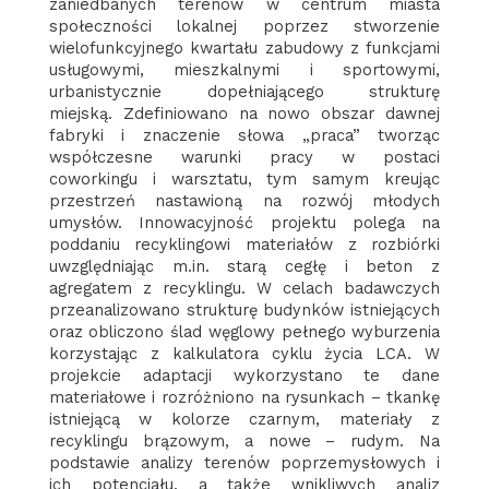
zaniedbanych terenów w centrum miasta
społeczności lokalnej poprzez stworzenie
wielofunkcyjnego kwartału zabudowy z funkcjami
usługowymi, mieszkalnymi i sportowymi,
urbanistycznie dopełniającego strukturę
miejską. Zdefiniowano na nowo obszar dawnej
fabryki i znaczenie słowa „praca” tworząc
współczesne warunki pracy w postaci
coworkingu i warsztatu, tym samym kreując
przestrzeń nastawioną na rozwój młodych
umysłów. Innowacyjność projektu polega na
poddaniu recyklingowi materiałów z rozbiórki
uwzględniając m.in. starą cegłę i beton z
agregatem z recyklingu. W celach badawczych
przeanalizowano strukturę budynków istniejących
oraz obliczono ślad węglowy pełnego wyburzenia
korzystając z kalkulatora cyklu życia LCA. W
projekcie adaptacji wykorzystano te dane
materiałowe i rozróżniono na rysunkach – tkankę
istniejącą w kolorze czarnym, materiały z
recyklingu brązowym, a nowe – rudym. Na
podstawie analizy terenów poprzemysłowych i
ich potencjału, a także wnikliwych analiz