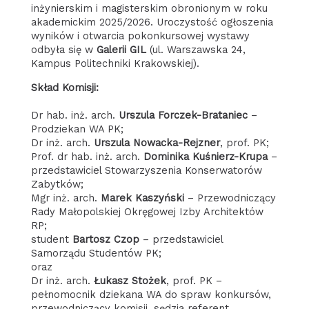
inżynierskim i magisterskim obronionym w roku
akademickim 2025/2026. Uroczystość ogłoszenia
wyników i otwarcia pokonkursowej wystawy
odbyła się w
Galerii GIL
(ul. Warszawska 24,
Kampus Politechniki Krakowskiej).
Skład Komisji:
Dr hab. inż. arch.
Urszula Forczek-Brataniec
–
Prodziekan WA PK;
Dr inż. arch.
Urszula Nowacka-Rejzner
, prof. PK;
Prof. dr hab. inż. arch.
Dominika Kuśnierz-Krupa
–
przedstawiciel Stowarzyszenia Konserwatorów
Zabytków;
Mgr inż. arch.
Marek Kaszyński
– Przewodniczący
Rady Małopolskiej Okręgowej Izby Architektów
RP;
student
Bartosz Czop
– przedstawiciel
Samorządu Studentów PK;
oraz
Dr inż. arch.
Łukasz Stożek
, prof. PK –
pełnomocnik dziekana WA do spraw konkursów,
przewodniczący komisji, sędzia referent.