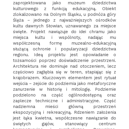
zaprojektowana jako muzeum dziedzictwa
kulturowego z funkcją edukacyjną. Obiekt
zlokalizowano na Dolnym Śląsku, u podnóża góry
Ślęża – jednego z najważniejszych ośrodków
kultu dawnych Słowian, uznawanego za miejsce
święte. Projekt nawiązuje do idei chramu jako
miejsca kultu i wspólnoty, nadając mu
współczesną formę muzealno-edukacyjną
służącą ochronie i popularyzacji dziedzictwa
regionu. Ideą projektu jest opowiadanie o
tożsamości poprzez doświadczenie przestrzeni.
Architektura nie dominuje nad otoczeniem, lecz
częściowo zagłębia się w teren, stapiając się z
krajobrazem. Kluczowym elementem jest rytuał
wejścia – zejście do podziemia jako metaforyczne
zanurzenie w historię i mitologię. Podziemie
podzielono na część ogólnodostępną oraz
zaplecze techniczne i administracyjne. Część
nadziemna mieści główną przestrzeń
ekspozycyjną i rekreacyjną. Rdzeniem założenia
jest łąka kwietna, współczesne nawiązanie do
świętych gajów, stanowiący centrum