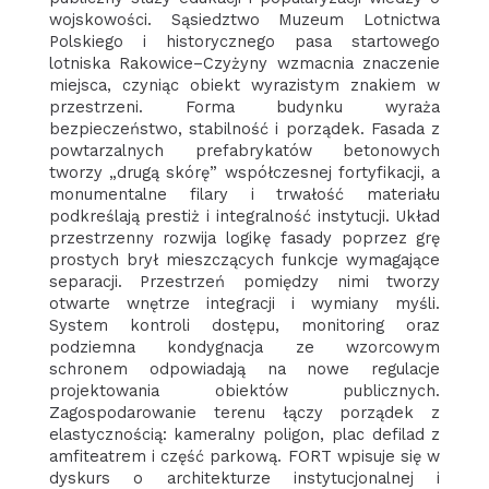
wojskowości. Sąsiedztwo Muzeum Lotnictwa
Polskiego i historycznego pasa startowego
lotniska Rakowice–Czyżyny wzmacnia znaczenie
miejsca, czyniąc obiekt wyrazistym znakiem w
przestrzeni. Forma budynku wyraża
bezpieczeństwo, stabilność i porządek. Fasada z
powtarzalnych prefabrykatów betonowych
tworzy „drugą skórę” współczesnej fortyfikacji, a
monumentalne filary i trwałość materiału
podkreślają prestiż i integralność instytucji. Układ
przestrzenny rozwija logikę fasady poprzez grę
prostych brył mieszczących funkcje wymagające
separacji. Przestrzeń pomiędzy nimi tworzy
otwarte wnętrze integracji i wymiany myśli.
System kontroli dostępu, monitoring oraz
podziemna kondygnacja ze wzorcowym
schronem odpowiadają na nowe regulacje
projektowania obiektów publicznych.
Zagospodarowanie terenu łączy porządek z
elastycznością: kameralny poligon, plac defilad z
amfiteatrem i część parkową. FORT wpisuje się w
dyskurs o architekturze instytucjonalnej i