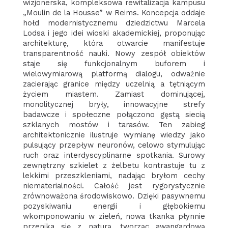
wizjonerska, kompleksowa rewitalizacja kampusu
„Moulin de la Housse” w Reims. Koncepcja oddaje
hołd modernistycznemu dziedzictwu Marcela
Lodsa i jego idei wioski akademickiej, proponując
architekturę, która otwarcie manifestuje
transparentność nauki. Nowy zespół obiektów
staje się funkcjonalnym buforem i
wielowymiarową platformą dialogu, odważnie
zacierając granice między uczelnią a tętniącym
życiem miastem. Zamiast dominującej,
monolitycznej bryły, innowacyjne strefy
badawcze i społeczne połączono gęstą siecią
szklanych mostów i tarasów. Ten zabieg
architektonicznie ilustruje wymianę wiedzy jako
pulsujący przepływ neuronów, celowo stymulując
ruch oraz interdyscyplinarne spotkania. Surowy
zewnętrzny szkielet z żelbetu kontrastuje tu z
lekkimi przeszkleniami, nadając bryłom cechy
niematerialności. Całość jest rygorystycznie
zrównoważona środowiskowo. Dzięki pasywnemu
pozyskiwaniu energii i głębokiemu
wkomponowaniu w zieleń, nowa tkanka płynnie
przenika się z naturą, tworząc awangardową