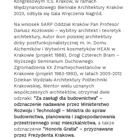
Kongresowym ICE Kraków, w ramach
Międzynarodowego Biennale Architektury Kraków
2023, odbyła się Gala Wręczenia Nagród.
Na wniosek SARP Oddział Kraków Pan Profesor
Dariusz Kozłowski – wybitny architekt i teoretyk
architektury, Autor ikon polskiej architektury
doby postfunkcjonalistycznej m. in. Domu
Alchemików i Wytwórni kosmetyków HEAN w
Krakowie (projekt 1988), Drogi Czterech Bram –
Wyższego Seminarium Duchownego
Zgromadzenia XX Zmartwychwstańców w
Krakowie (projekt 1983-1993), w latach 2005-2012
Dziekan Wydziału Architektury Politechniki
Krakowskiej, Mentor wielu uznanych
współczesnych architektów, otrzymał dwie
odznaki:
“Za zasługi dla budownictwa” –
odznaczenie nadawane przez Ministerstwo
Rozwoju i Technologii – Ministra do spraw
budownictwa, planowania i zagospodarowania
przestrzennego oraz mieszkalnictwa
, a także
odznaczenie
“Honoris Gratia” – przyznawane
przez Prezydenta Krakowa
.