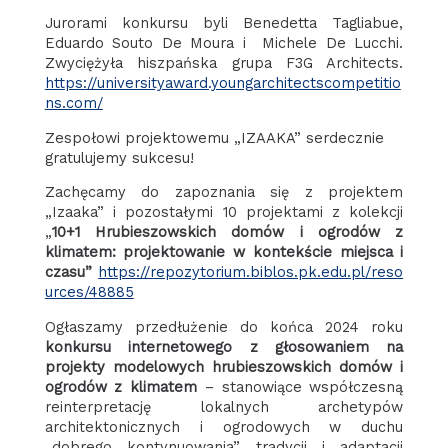
Jurorami konkursu byli Benedetta Tagliabue,
Eduardo Souto De Moura i Michele De Lucchi.
Zwyciężyła hiszpańska grupa F3G Architects.
https://universityaward.youngarchitectscompetitio
ns.com/
Zespołowi projektowemu „IZAAKA” serdecznie
gratulujemy sukcesu!
Zachęcamy do zapoznania się z projektem
„Izaaka” i pozostałymi 10 projektami z kolekcji
„
10+1 Hrubieszowskich domów i ogrodów z
klimatem: projektowanie w kontekście miejsca i
czasu”
https://repozytorium.biblos.pk.edu.pl/reso
urces/48885
Ogłaszamy przedłużenie do końca 2024 roku
konkursu internetowego z głosowaniem na
projekty modelowych hrubieszowskich domów i
ogrodów z klimatem
– stanowiące współczesną
reinterpretację lokalnych archetypów
architektonicznych i ogrodowych w duchu
„dobrego kontynuowania” tradycji i adaptacji