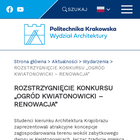
Przejdź
SZUKAJ
do
treści
Strona główna
Aktualności
Wydarzenia
ROZSTRZYGNIĘCIE KONKURSU „OGRÓD
KWIATONOWICKI – RENOWACJA”
ROZSTRZYGNIĘCIE KONKURSU
„OGRÓD KWIATONOWICKI –
RENOWACJA”
Studenci kierunku Architektura Krajobrazu
zaprezentowali atrakcyjne koncepcje
zagospodarowania terenu wokół zabytkowego
dworu w Kwiatonowicach, łącząc tradycję miejsca