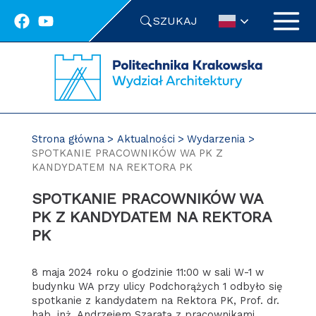
Przejdź
SZUKAJ
do
treści
Strona główna
Aktualności
Wydarzenia
SPOTKANIE PRACOWNIKÓW WA PK Z
KANDYDATEM NA REKTORA PK
SPOTKANIE PRACOWNIKÓW WA
PK Z KANDYDATEM NA REKTORA
PK
8 maja 2024 roku o godzinie 11:00 w sali W-1 w
budynku WA przy ulicy Podchorążych 1 odbyło się
spotkanie z kandydatem na Rektora PK, Prof. dr.
hab. inż. Andrzejem Szaratą z pracownikami