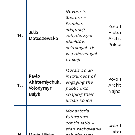
Novum in
Sacrum –
Problem
Koło Nauko
adaptacji
Julia
Historii
14.
zabytkowych
Matuszewska
Architektur
obiektów
Polskiej
sakralnych do
współczesnych
funkcji
Murals as an
Pavlo
instrument of
Koło Nauko
Akhtemiychuk,
engaging the
15.
Architektur
Volodymyr
public into
Najnowsza
Bulyk
shaping their
urban space
Monasteria
futurorum
continuatio –
Koło Nauko
stan zachowania
Historii
16.
Maria Ulicka
zabytkowych