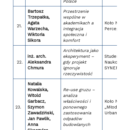
Polsce
Bartosz
Przestrzenie
Trzepałka,
wspólne w
Agata
akademikach a
Koło Nauko
21.
Warzecha,
integracja
PercepcjA
Wiktoria
społeczna i
Sikora
komfort
Architektura jako
inż. arch.
eksperyment –
Studenckie 
22.
Aleksandra
gdy projekt
Naukowe
Chmura
ignoruje
SYNERGIA
rzeczywistość
Natalia
Kowalska,
Re-use gruzu –
Witold
analiza
Garbacz,
właściwości i
Koło Nauko
23.
Szymon
ponownego
„Młoda
Zawadziński,
zastosowania
Urbanistyka
Jan Pawlik,
odpadów
Anna
budowlanych