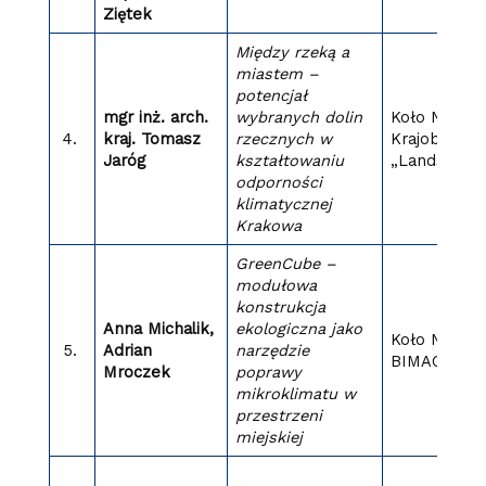
Ziętek
Między rzeką a
miastem –
potencjał
mgr inż. arch.
wybranych dolin
Koło Nauko
4.
kraj. Tomasz
rzecznych w
Krajobrazy
Jaróg
kształtowaniu
„Landscape
odporności
klimatycznej
Krakowa
GreenCube –
modułowa
konstrukcja
Anna Michalik,
ekologiczna jako
Koło Nauko
5.
Adrian
narzędzie
BIMAGINE
Mroczek
poprawy
mikroklimatu w
przestrzeni
miejskiej