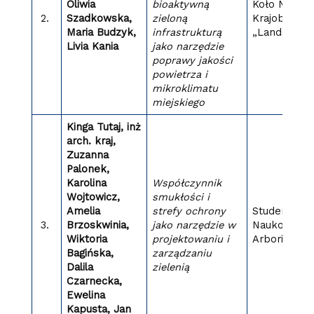
Oliwia
bioaktywną
Koło Nauko
2.
Szadkowska,
zieloną
Krajobrazy
Maria Budzyk,
infrastrukturą
„Landscape
Livia Kania
jako narzędzie
poprawy jakości
powietrza i
mikroklimatu
miejskiego
Kinga Tutaj, inż
arch. kraj,
Zuzanna
Palonek,
Karolina
Współczynnik
Wojtowicz,
smukłości i
Amelia
strefy ochrony
Studenckie 
3.
Brzoskwinia,
jako narzędzie w
Naukowe
Wiktoria
projektowaniu i
Arboris
Bagińska,
zarządzaniu
Dalila
zielenią
Czarnecka,
Ewelina
Kapusta, Jan