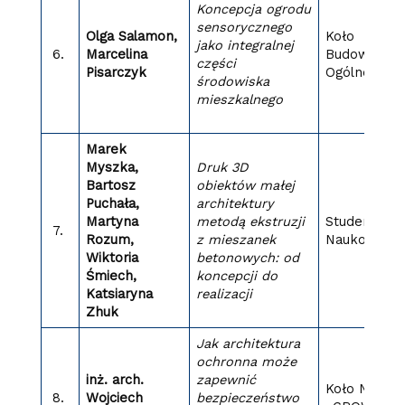
Koncepcja ogrodu
sensorycznego
Olga Salamon,
Koło
jako integralnej
6.
Marcelina
Budownictw
części
Pisarczyk
Ogólnego
środowiska
mieszkalnego
Marek
Myszka,
Druk 3D
Bartosz
obiektów małej
Puchała,
architektury
Martyna
metodą ekstruzji
Studenckie 
7.
Rozum,
z mieszanek
Naukowe B
Wiktoria
betonowych:​ od
Śmiech,
koncepcji do
Katsiaryna
realizacji
Zhuk
Jak architektura
ochronna może
inż. arch.
zapewnić
Koło Nauko
8.
Wojciech
bezpieczeństwo