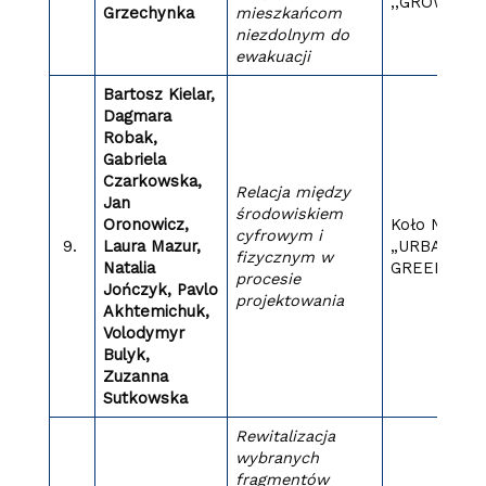
,,GROW”
Grzechynka
mieszkańcom
niezdolnym do
ewakuacji
Bartosz Kielar,
Dagmara
Robak,
Gabriela
Czarkowska,
Relacja między
Jan
środowiskiem
Oronowicz,
Koło Nauko
cyfrowym i
9.
Laura Mazur,
„URBAN
fizycznym w
Natalia
GREEN”
procesie
Jończyk, Pavlo
projektowania
Akhtemichuk,
Volodymyr
Bulyk,
Zuzanna
Sutkowska
Rewitalizacja
wybranych
fragmentów