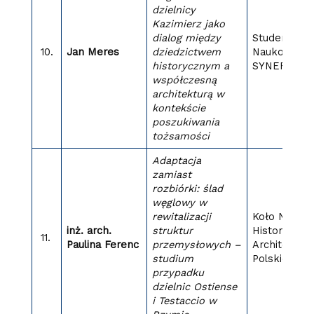
dzielnicy
Kazimierz jako
dialog między
Studenckie 
10.
Jan Meres
dziedzictwem
Naukowe
historycznym a
SYNERGIA
współczesną
architekturą w
kontekście
poszukiwania
tożsamości
Adaptacja
zamiast
rozbiórki: ślad
węglowy w
rewitalizacji
Koło Nauko
inż. arch.
struktur
Historii
11.
Paulina Ferenc
przemysłowych –
Architektur
studium
Polskiej
przypadku
dzielnic Ostiense
i Testaccio w