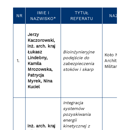
IMIE I
TYTUŁ
NR
NAZWA S
NAZWISKO*
REFERATU
Jerzy
Kaczorowski,
inż. arch. kraj
Łukasz
Bioinżynieryjne
Koło Nauko
Lindebny,
podejście do
1.
Architektur
Kamila
zabezpieczenia
Militaris
Mrozowska,
stoków i skarp
Patrycja
Myrek, Nina
Kuciel
Integracja
systemów
pozyskiwania
energii
inż. arch. kraj
kinetycznej z