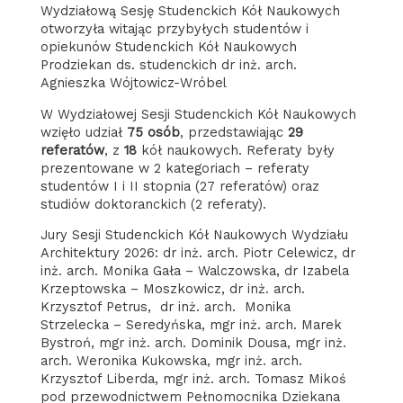
Wydziałową Sesję Studenckich Kół Naukowych
otworzyła witając przybyłych studentów i
opiekunów Studenckich Kół Naukowych
Prodziekan ds. studenckich dr inż. arch.
Agnieszka Wójtowicz-Wróbel
W Wydziałowej Sesji Studenckich Kół Naukowych
wzięło udział
75 osób
, przedstawiając
29
referatów
, z
18
kół naukowych. Referaty były
prezentowane w 2 kategoriach – referaty
studentów I i II stopnia (27 referatów) oraz
studiów doktoranckich (2 referaty).
Jury Sesji Studenckich Kół Naukowych Wydziału
Architektury 2026: dr inż. arch. Piotr Celewicz, dr
inż. arch. Monika Gała – Walczowska, dr Izabela
Krzeptowska – Moszkowicz, dr inż. arch.
Krzysztof Petrus, dr inż. arch. Monika
Strzelecka – Seredyńska, mgr inż. arch. Marek
Bystroń, mgr inż. arch. Dominik Dousa, mgr inż.
arch. Weronika Kukowska, mgr inż. arch.
Krzysztof Liberda, mgr inż. arch. Tomasz Mikoś
pod przewodnictwem Pełnomocnika Dziekana