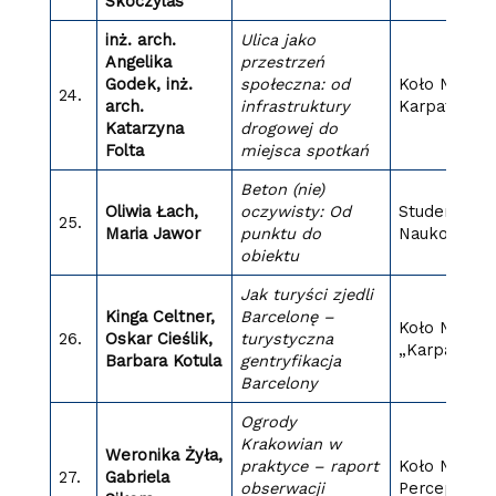
Skoczylas
inż. arch.
Ulica jako
Angelika
przestrzeń
Godek, inż.
społeczna: od
Koło Nauko
24.
arch.
infrastruktury
Karpaty
Katarzyna
drogowej do
Folta
miejsca spotkań
Beton (nie)
Oliwia Łach,
oczywisty: Od
Studenckie 
25.
Maria Jawor
punktu do
Naukowe B
obiektu
Jak turyści zjedli
Kinga Celtner,
Barcelonę –
Koło Nauko
26.
Oskar Cieślik,
turystyczna
„Karpaty”
Barbara Kotula
gentryfikacja
Barcelony
Ogrody
Krakowian w
Weronika Żyła,
praktyce – raport
Koło Nauko
27.
Gabriela
obserwacji
PercepcjA