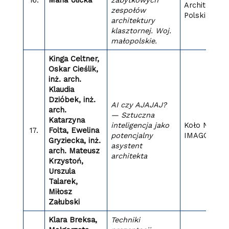
Architektur
zespołów
Polskiej
architektury
klasztornej. Woj.
małopolskie.
Kinga Celtner,
Oskar Cieślik,
inż. arch.
Klaudia
Dzióbek, inż.
AI czy AJAJAJ?
arch.
— Sztuczna
Katarzyna
inteligencja jako
Koło Nauko
17.
Folta, Ewelina
potencjalny
IMAGO
Gryziecka, inż.
asystent
arch. Mateusz
architekta
Krzystoń,
Urszula
Talarek,
Miłosz
Załubski
Klara Breksa,
Techniki