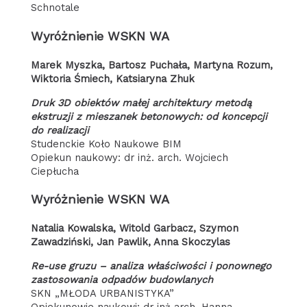
Schnotale
Wyróżnienie WSKN WA
Marek Myszka, Bartosz Puchała, Martyna Rozum,
Wiktoria Śmiech, Katsiaryna Zhuk
Druk 3D obiektów małej architektury metodą
ekstruzji z mieszanek betonowych:​ od koncepcji
do realizacji
Studenckie Koło Naukowe BIM
Opiekun naukowy: dr inż. arch. Wojciech
Ciepłucha
Wyróżnienie WSKN WA
Natalia Kowalska, Witold Garbacz, Szymon
Zawadziński, Jan Pawlik, Anna Skoczylas
Re-use gruzu – analiza właściwości i ponownego
zastosowania odpadów budowlanych
SKN „MŁODA URBANISTYKA”
Opiekunowie naukowi: dr inż arch. Hanna