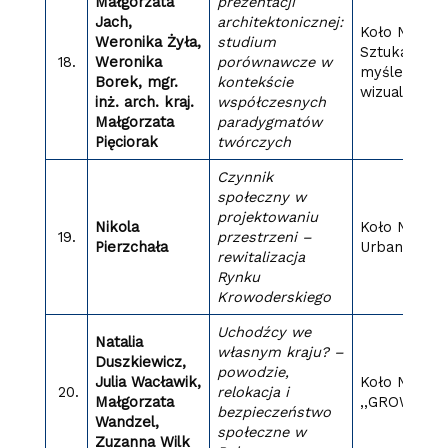
Małgorzata
prezentacji
Jach,
architektonicznej:
Koło Nauko
Weronika Żyła,
studium
Sztuka –
18.
Weronika
porównawcze w
myślenie
Borek, mgr.
kontekście
wizualne
inż. arch. kraj.
współczesnych
Małgorzata
paradygmatów
Pięciorak
twórczych
Czynnik
społeczny w
projektowaniu
Nikola
Koło Nauko
19.
przestrzeni –
Pierzchała
Urban Lab
rewitalizacja
Rynku
Krowoderskiego
Uchodźcy we
Natalia
własnym kraju? –
Duszkiewicz,
powodzie,
Julia Wacławik,
Koło Nauko
20.
relokacja i
Małgorzata
,,GROW”
bezpieczeństwo
Wandzel,
społeczne w
Zuzanna Wilk