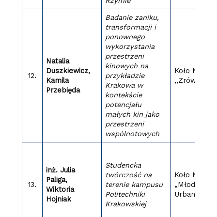
Rzymie
Badanie zaniku,
transformacji i
ponownego
wykorzystania
przestrzeni
Natalia
kinowych na
Duszkiewicz
,
Koło Nauko
12.
przykładzie
Kamila
,,Zrównoważ
Krakowa w
Przebięda
kontekście
potencjału
małych kin jako
przestrzeni
wspólnotowych
Studencka
inż. Julia
twórczość na
Koło Nauko
Paliga,
13.
terenie kampusu
„Młoda
Wiktoria
Politechniki
Urbanistyka
Hojniak
Krakowskiej