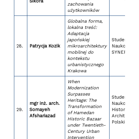
Sikora
zachowania
użytkowników
Globalna forma,
lokalna treść:
Adaptacja
japońskiej
Studenckie 
28.
Patrycja Kozik
mikroarchitektury
Naukowe
mobilnej do
SYNERGIA
kontekstu
urbanistycznego
Krakowa
When
Modernization
Surpasses
Studenckie 
Heritage: The
mgr inż. arch.
Naukowe
Transformation
29.
Somayeh
Historii
of Hamedan
Afshariazad
Architektur
Historic Bazaar
Polskiej
under Twentieth-
Century Urban
Intervention