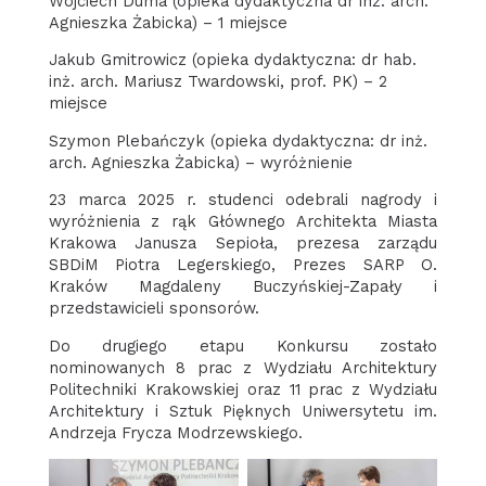
Wojciech Duma (opieka dydaktyczna dr inż. arch.
Agnieszka Żabicka) – 1 miejsce
Jakub Gmitrowicz (opieka dydaktyczna: dr hab.
inż. arch. Mariusz Twardowski, prof. PK) – 2
miejsce
Szymon Plebańczyk (opieka dydaktyczna: dr inż.
arch. Agnieszka Żabicka) – wyróżnienie
23 marca 2025 r. studenci odebrali nagrody i
wyróżnienia z rąk Głównego Architekta Miasta
Krakowa Janusza Sepioła, prezesa zarządu
SBDiM Piotra Legerskiego, Prezes SARP O.
Kraków Magdaleny Buczyńskiej-Zapały i
przedstawicieli sponsorów.
Do drugiego etapu Konkursu zostało
nominowanych 8 prac z Wydziału Architektury
Politechniki Krakowskiej oraz 11 prac z Wydziału
Architektury i Sztuk Pięknych Uniwersytetu im.
Andrzeja Frycza Modrzewskiego.