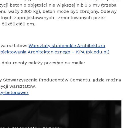
ycji beton o objętości nie większej niż 0,5 m3 (trzeba
tonu waży 2300 kg), beton może być zbrojony. Odlewy
lnych zaprojektowanych i zmontowanych przez
ło 50x50x160 cm.
h warsztatów:
Warsztaty studenckie Architektura
ojektowania Architektonicznego – KPA (pk.edu.pl)
i dokumenty należy przesłać na maila:
ny Stowarzyszenie Producentów Cementu, gdzie można
ycji warsztatów.
aty-betonowe/