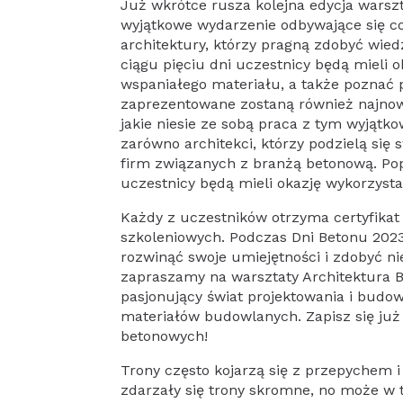
Już wkrótce rusza kolejna edycja warsz
wyjątkowe wydarzenie odbywające się co
architektury, którzy pragną zdobyć wied
ciągu pięciu dni uczestnicy będą mieli o
wspaniałego materiału, a także poznać 
zaprezentowane zostaną również najnow
jakie niesie ze sobą praca z tym wyjąt
zarówno architekci, którzy podzielą się 
firm związanych z branżą betonową. Pop
uczestnicy będą mieli okazję wykorzyst
Każdy z uczestników otrzyma certyfika
szkoleniowych. Podczas Dni Betonu 2023
rozwinąć swoje umiejętności i zdobyć n
zapraszamy na warsztaty Architektura 
pasjonujący świat projektowania i budo
materiałów budowlanych. Zapisz się już 
betonowych!
Trony często kojarzą się z przepychem
zdarzały się trony skromne, no może w 