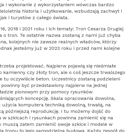
cja i wykonanie z wykorzystaniem wówczas bardzo
eloletnia historia i użytkowanie, wzbudzają zachwyt i
ak i turystów z całego świata.
, 2018 i 2021 roku i ich tematy: Tron Cesarza Drugiej
a o tron. Te ostatnie nazwa zostaną z nami już chyba
iona, kolejnych nie zawsze realnych władców, którzy
ednak jesteśmy już w 2023 roku i przed nami kolejne
trzeba projektować. Najpierw pojawią się nieśmiałe
o kamienny czy złoty tron, ale o coś jeszcze trwalszego
ie tu oczywiście beton. Uczestnicy zostaną podzieleni
y powinny być przedstawiony najpierw na jednej
kładzie pionowym przy pomocy rysunków
śniających koncepcję. Skala opracowania dowolna,
 użycia komputera techniką dowolną, trwałą, na
ą późniejszą reprodukcję. I tu możemy dojść do
a w szkicach i rysunkach powinna zamienić się na
icy muszą zatem zamienić swoje szkice i modele w
nia tronu to jego samodzielna budowa. Każdy zespół do