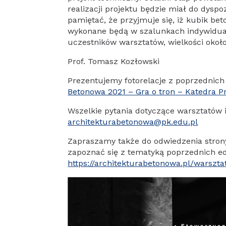
realizacji projektu będzie miał do dyspoz
pamiętać, że przyjmuje się, iż kubik be
wykonane będą w szalunkach indywidua
uczestników warsztatów, wielkości oko
Prof. Tomasz Kozłowski
Prezentujemy fotorelacje z poprzednic
Betonowa 2021 – Gra o tron – Katedra Pr
Wszelkie pytania dotyczące warsztatów 
architekturabetonowa@pk.edu.pl
Zapraszamy także do odwiedzenia stro
zapoznać się z tematyką poprzednich ed
https://architekturabetonowa.pl/warszt