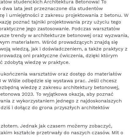
tatów studenckich Architektura Betonowa! To
 dwa lata jest przeznaczone dla studentów
zę i umiejętności z zakresu projektowania z betonu. W
kazję poznać tajniki projektowania przy użyciu tego
praktyczne jego zastosowanie. Podczas warsztatów
sze trendy w architekturze betonowej oraz wyzwania,
kowym materiałem. Wśród prowadzących znajdą się
swoją wiedzą, jak i doświadczeniem, a także praktycy z
rowadzą oni praktyczne ćwiczenia, dzięki którym
ać zdobytą wiedzę w praktyce.
t ukończenia warsztatów oraz dostęp do materiałów
 w Wiśle odbędzie się wystawa prac. Jeśli chcesz
iezbędną wiedzę z zakresu architektury betonowej,
Betonowa 2023. To wyjątkowa okazja, aby poznać
wania z wykorzystaniem jednego z najdoskonalszych
dziś i dołącz do grona przyszłych architektów
 i złotem. Jednak jak czasem możemy zobaczyć,
takim kształcie przetrwały do naszych czasów. Mit o