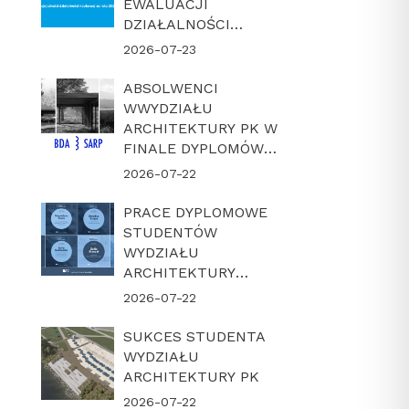
EWALUACJI
DZIAŁALNOŚCI
NAUKOWEJ W
2026-07-23
LATACH 2022-2025
ABSOLWENCI
WWYDZIAŁU
ARCHITEKTURY PK W
FINALE DYPLOMÓW
ROKU BDA-SARP 2026
2026-07-22
PRACE DYPLOMOWE
STUDENTÓW
WYDZIAŁU
ARCHITEKTURY
POLITECHNIKI
2026-07-22
KRAKOWSKIEJ W
FINALE KONKURSU
SUKCES STUDENTA
„DYPLOM Z
WYDZIAŁU
ARCHICADEM 2026”
ARCHITEKTURY PK
2026-07-22