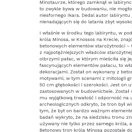
Minotaurze, którego zamknął w labiryncie 
to zwykle bywa w budowaniu, nie mogło 
niesfornego Ikara. Dedal autor labirynt
nienadających się do latania zbyt wysoko
I właśnie w środku tego labiryntu, w p
króla Minosa, w Knossos na Krecie, znajd
betonowych elementów starożytności – t
z najpotężniejszych władców starożytnej
olbrzymi pałac, w którym mieściła się j
fascynujących elementów pałacu, to wła
dekoracjami. Został on wykonany z beto
motywami, w tym scenami z mitologii gre
50 cm głębokości i szerokości. Jest o
zastosowanych w budownictwie. Został 
mu wyjątkową trwałość i odporność na 
archeologicznych odkryto, że tron był w
tym, że był on bardzo ważnym elemente
badań wykryto, że na siedzisku tronu zna
używany nie tylko przez samego króla, 
Betonowy tron króla Minosa pozostaje d