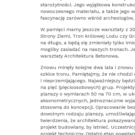
starożytności. Jego wyjątkowa konstruk
nowoczesnego materiału, a także jego wi
fascynację zarówno wśród archeologów, j
W pamięci mamy jeszcze warsztaty z 2016
Strony Ziemi, Tron królowej Lodu czy Gr
na długo, a będą się zmieniały tylko im
mogliby zasiadać na naszych tronach. J
warsztaty Architektura Betonowa.
Znowu minęły kolejne dwa lata i znowu 
szkice tronu. Pamiętajmy, że nie chodzi 
i nieprzemijającego. Najważniejszy będz
na pięć (pięcioosobowych) grup. Projekt
planszy o wymiarach 50 na 70 cm, w u
aksonometrycznych, jednoznacznie wyja
stosowna do koncepcji. Opracowanie bez
dowolnym rodzaju planszy, umożliwiając
twierdzenia, że architektura pokazywan
projekt budowlany, by istnieć. Uczestn
projekt techniczny. Ostatni etap powsta