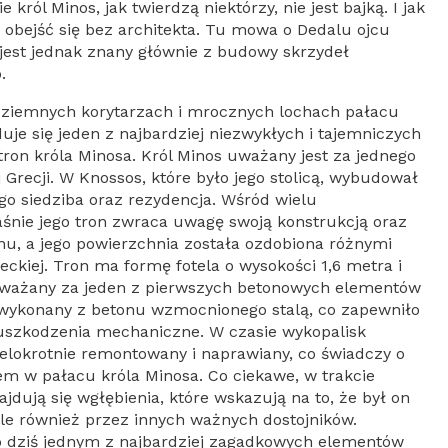
król Minos, jak twierdzą niektórzy, nie jest bajką. I jak
obejść się bez architekta. Tu mowa o Dedalu ojcu
u jest jednak znany głównie z budowy skrzydeł
.
odziemnych korytarzach i mrocznych lochach pałacu
uje się jeden z najbardziej niezwykłych i tajemniczych
ron króla Minosa. Król Minos uważany jest za jednego
 Grecji. W Knossos, które było jego stolicą, wybudował
ego siedziba oraz rezydencja. Wśród wielu
śnie jego tron zwraca uwagę swoją konstrukcją oraz
nu, a jego powierzchnia została ozdobiona różnymi
ckiej. Tron ma formę fotela o wysokości 1,6 metra i
n uważany za jeden z pierwszych betonowych elementów
wykonany z betonu wzmocnionego stalą, co zapewniło
uszkodzenia mechaniczne. W czasie wykopalisk
ielokrotnie remontowany i naprawiany, co świadczy o
m w pałacu króla Minosa. Co ciekawe, w trakcie
jdują się wgłębienia, które wskazują na to, że był on
ale również przez innych ważnych dostojników.
o dziś jednym z najbardziej zagadkowych elementów