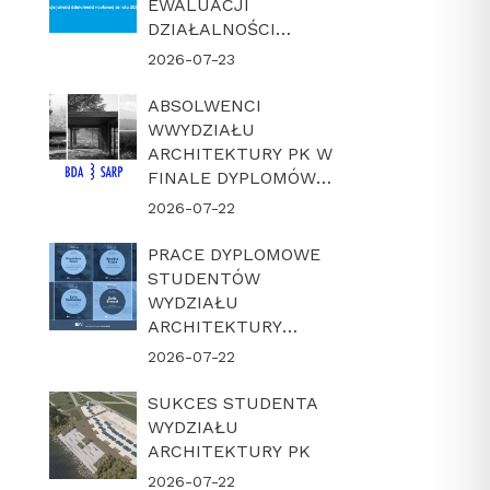
EWALUACJI
DZIAŁALNOŚCI
NAUKOWEJ W
2026-07-23
LATACH 2022-2025
ABSOLWENCI
WWYDZIAŁU
ARCHITEKTURY PK W
FINALE DYPLOMÓW
ROKU BDA-SARP 2026
2026-07-22
PRACE DYPLOMOWE
STUDENTÓW
WYDZIAŁU
ARCHITEKTURY
POLITECHNIKI
2026-07-22
KRAKOWSKIEJ W
FINALE KONKURSU
SUKCES STUDENTA
„DYPLOM Z
WYDZIAŁU
ARCHICADEM 2026”
ARCHITEKTURY PK
2026-07-22