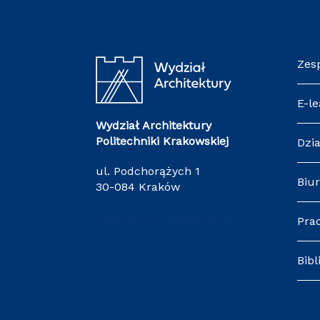
Zes
E-le
Wydział Architektury
Politechniki Krakowskiej
Dzia
ul. Podchorążych 1
Biur
30-084 Kraków
redakcja.arch@pk.edu.pl
Pra
Bibl