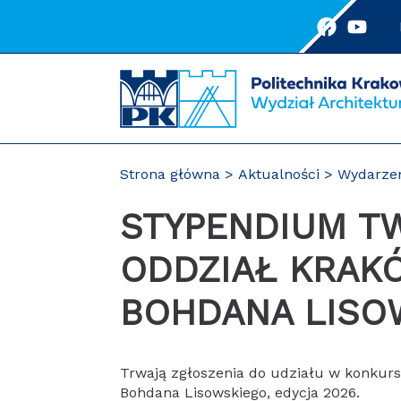
Przejdź
do
treści
Strona główna
Aktualności
Wydarze
STYPENDIUM TWÓRCZE SARP
ODDZIAŁ KRAKÓ
BOHDANA LISO
Trwają zgłoszenia do udziału w konkur
Bohdana Lisowskiego, edycja 2026.