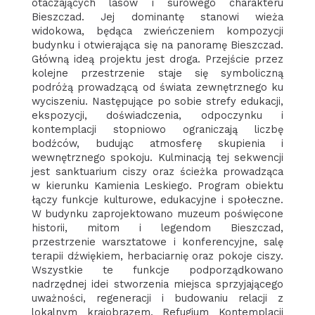
otaczających lasów i surowego charakteru
Bieszczad. Jej dominantę stanowi wieża
widokowa, będąca zwieńczeniem kompozycji
budynku i otwierająca się na panoramę Bieszczad.
Główną ideą projektu jest droga. Przejście przez
kolejne przestrzenie staje się symboliczną
podróżą prowadzącą od świata zewnętrznego ku
wyciszeniu. Następujące po sobie strefy edukacji,
ekspozycji, doświadczenia, odpoczynku i
kontemplacji stopniowo ograniczają liczbę
bodźców, budując atmosferę skupienia i
wewnętrznego spokoju. Kulminacją tej sekwencji
jest sanktuarium ciszy oraz ścieżka prowadząca
w kierunku Kamienia Leskiego. Program obiektu
łączy funkcje kulturowe, edukacyjne i społeczne.
W budynku zaprojektowano muzeum poświęcone
historii, mitom i legendom Bieszczad,
przestrzenie warsztatowe i konferencyjne, salę
terapii dźwiękiem, herbaciarnię oraz pokoje ciszy.
Wszystkie te funkcje podporządkowano
nadrzędnej idei stworzenia miejsca sprzyjającego
uważności, regeneracji i budowaniu relacji z
lokalnym krajobrazem. Refugium Kontemplacji