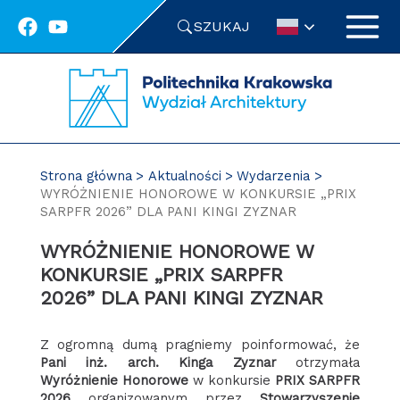
Przejdź
SZUKAJ
do
treści
Strona główna
Aktualności
Wydarzenia
WYRÓŻNIENIE HONOROWE W KONKURSIE „PRIX
SARPFR 2026” DLA PANI KINGI ZYZNAR
WYRÓŻNIENIE HONOROWE W
KONKURSIE „PRIX SARPFR
2026” DLA PANI KINGI ZYZNAR
Z ogromną dumą pragniemy poinformować, że
Pani inż. arch. Kinga Zyznar
otrzymała
Wyróżnienie Honorowe
w konkursie
PRIX SARPFR
2026
organizowanym przez
Stowarzyszenie