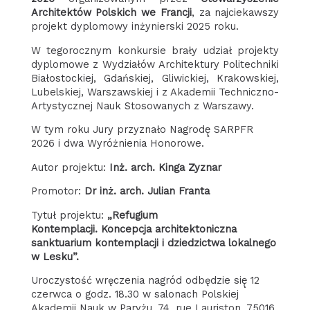
Architektów Polskich we Francji
, za najciekawszy
projekt dyplomowy inżynierski 2025 roku.
W tegorocznym konkursie brały udział projekty
dyplomowe z Wydziałów Architektury Politechniki
Białostockiej, Gdańskiej, Gliwickiej, Krakowskiej,
Lubelskiej, Warszawskiej i z Akademii Techniczno-
Artystycznej Nauk Stosowanych z Warszawy.
W tym roku Jury przyznało Nagrodę̨ SARPFR
2026 i dwa Wyróżnienia Honorowe.
Autor projektu:
Inż. arch. Kinga Zyznar
Promotor:
Dr inż. arch. Julian Franta
Tytuł projektu:
„Refugium
Kontemplacji. Koncepcja architektoniczna
sanktuarium kontemplacji i dziedzictwa lokalnego
w Lesku”.
Uroczystość wręczenia nagród odbędzie się̨ 12
czerwca o godz. 18.30 w salonach Polskiej
Akademii Nauk w Paryżu, 74, rue Lauriston, 75016