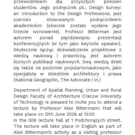
przewodnikiem dla przyszłych pokoleń
studentów. Jego podręcznik pt.: Design Survey:
an Introduction to the Design Professions, jest
szeroko stosowanym podręcznikiem
akademickim (obecnie zostało wydane jego
trzecie wznowienie). Profesor Bitterman jest
autorem ponad pięćdziesięciu prezentacji
konferencyjnych (w tym jako keynote speaker).
Skutecznie łącząc doświadczenie projektowe z
wiedzą naukową i prawniczą, jest autorem
licznych publikacji naukowych. Swą wiedzą dzieli
się także na poziomie popularnonaukowym, jako
specjalista w dziedzinie architektury i prawa
(National Geographic, The Advocate i in.)
Department of Spatial Planning, Urban and Rural
Design Faculty of Architecture Cracow University
of Technology is pleased to invite you to attend a
lecture by Professor Alex Bittermann that will
take place on 12th June 2026 at 13:00
in the 006 lecture hall at 1 Podchorążych street.
The lecture will take place in English as part of
Alex Bittermann’s activity as a visiting professor