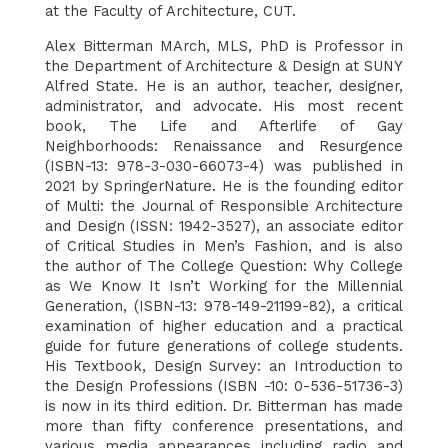
at the Faculty of Architecture, CUT.
Alex Bitterman MArch, MLS, PhD is Professor in
the Department of Architecture & Design at SUNY
Alfred State. He is an author, teacher, designer,
administrator, and advocate. His most recent
book, The Life and Afterlife of Gay
Neighborhoods: Renaissance and Resurgence
(ISBN-13: 978-3-030-66073-4) was published in
2021 by SpringerNature. He is the founding editor
of Multi: the Journal of Responsible Architecture
and Design (ISSN: 1942-3527), an associate editor
of Critical Studies in Men’s Fashion, and is also
the author of The College Question: Why College
as We Know It Isn’t Working for the Millennial
Generation, (ISBN-13: 978-149-21199-82), a critical
examination of higher education and a practical
guide for future generations of college students.
His Textbook, Design Survey: an Introduction to
the Design Professions (ISBN -10: 0-536-51736-3)
is now in its third edition. Dr. Bitterman has made
more than fifty conference presentations, and
various media appearances including radio and