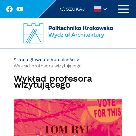
Przejdź
SZUKAJ
do
treści
Strona główna
Aktualności
Wykład profesora wizytującego
Wykład profesora
wizytującego