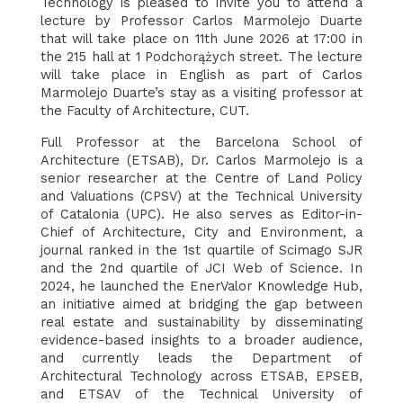
Technology is pleased to invite you to attend a
lecture by Professor Carlos Marmolejo Duarte
that will take place on 11th June 2026 at 17:00 in
the 215 hall at 1 Podchorążych street. The lecture
will take place in English as part of Carlos
Marmolejo Duarte’s stay as a visiting professor at
the Faculty of Architecture, CUT.
Full Professor at the Barcelona School of
Architecture (ETSAB), Dr. Carlos Marmolejo is a
senior researcher at the Centre of Land Policy
and Valuations (CPSV) at the Technical University
of Catalonia (UPC). He also serves as Editor-in-
Chief of Architecture, City and Environment, a
journal ranked in the 1st quartile of Scimago SJR
and the 2nd quartile of JCI Web of Science. In
2024, he launched the EnerValor Knowledge Hub,
an initiative aimed at bridging the gap between
real estate and sustainability by disseminating
evidence-based insights to a broader audience,
and currently leads the Department of
Architectural Technology across ETSAB, EPSEB,
and ETSAV of the Technical University of