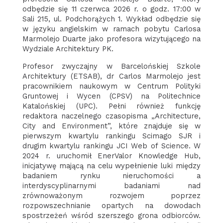
odbędzie się 11 czerwca 2026 r. o godz. 17:00 w
Sali 215, ul. Podchorążych 1. Wykład odbędzie się
w języku angielskim w ramach pobytu Carlosa
Marmolejo Duarte jako profesora wizytującego na
Wydziale Architektury PK.
Profesor zwyczajny w Barcelońskiej Szkole
Architektury (ETSAB), dr Carlos Marmolejo jest
pracownikiem naukowym w Centrum Polityki
Gruntowej i Wycen (CPSV) na Politechnice
Katalońskiej (UPC). Pełni również funkcję
redaktora naczelnego czasopisma „Architecture,
City and Environment”, które znajduje się w
pierwszym kwartylu rankingu Scimago SJR i
drugim kwartylu rankingu JCI Web of Science. W
2024 r. uruchomił EnerValor Knowledge Hub,
inicjatywę mającą na celu wypełnienie luki między
badaniem rynku nieruchomości a
interdyscyplinarnymi badaniami nad
zrównoważonym rozwojem poprzez
rozpowszechnianie opartych na dowodach
spostrzeżeń wśród szerszego grona odbiorców.