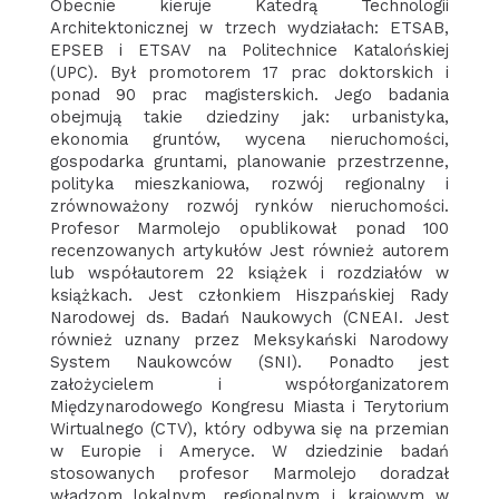
Obecnie kieruje Katedrą Technologii
Architektonicznej w trzech wydziałach: ETSAB,
EPSEB i ETSAV na Politechnice Katalońskiej
(UPC). Był promotorem 17 prac doktorskich i
ponad 90 prac magisterskich. Jego badania
obejmują takie dziedziny jak: urbanistyka,
ekonomia gruntów, wycena nieruchomości,
gospodarka gruntami, planowanie przestrzenne,
polityka mieszkaniowa, rozwój regionalny i
zrównoważony rozwój rynków nieruchomości.
Profesor Marmolejo opublikował ponad 100
recenzowanych artykułów Jest również autorem
lub współautorem 22 książek i rozdziałów w
książkach. Jest członkiem Hiszpańskiej Rady
Narodowej ds. Badań Naukowych (CNEAI. Jest
również uznany przez Meksykański Narodowy
System Naukowców (SNI). Ponadto jest
założycielem i współorganizatorem
Międzynarodowego Kongresu Miasta i Terytorium
Wirtualnego (CTV), który odbywa się na przemian
w Europie i Ameryce. W dziedzinie badań
stosowanych profesor Marmolejo doradzał
władzom lokalnym, regionalnym i krajowym w