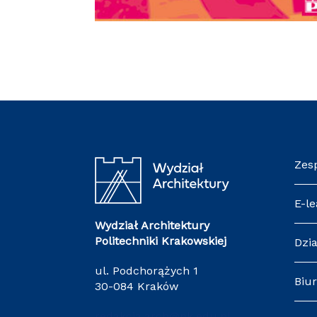
Zes
E-le
Wydział Architektury
Politechniki Krakowskiej
Dzia
ul. Podchorążych 1
Biur
30-084 Kraków
redakcja.arch@pk.edu.pl