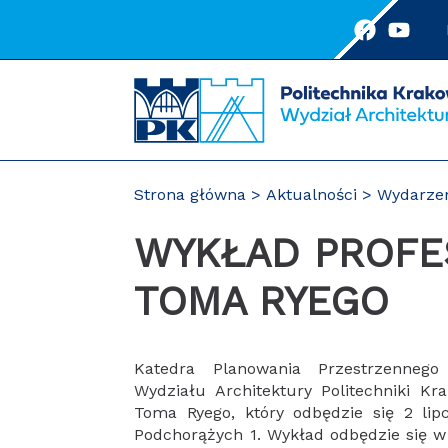
Przejdź
do
treści
Strona główna
Aktualności
Wydarze
WYKŁAD PROFESORA WIZYTUJĄCEGO
TOMA RYEGO
Katedra Planowania Przestrzennego 
Wydziału Architektury Politechniki K
Toma Ryego, który odbędzie się 2 lip
Podchorążych 1. Wykład odbędzie się 