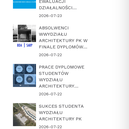
EWALUACJI
DZIAŁALNOŚCI
NAUKOWEJ W
2026-07-23
LATACH 2022-2025
ABSOLWENCI
WWYDZIAŁU
ARCHITEKTURY PK W
FINALE DYPLOMÓW
ROKU BDA-SARP 2026
2026-07-22
PRACE DYPLOMOWE
STUDENTÓW
WYDZIAŁU
ARCHITEKTURY
POLITECHNIKI
2026-07-22
KRAKOWSKIEJ W
FINALE KONKURSU
SUKCES STUDENTA
„DYPLOM Z
WYDZIAŁU
ARCHICADEM 2026”
ARCHITEKTURY PK
2026-07-22