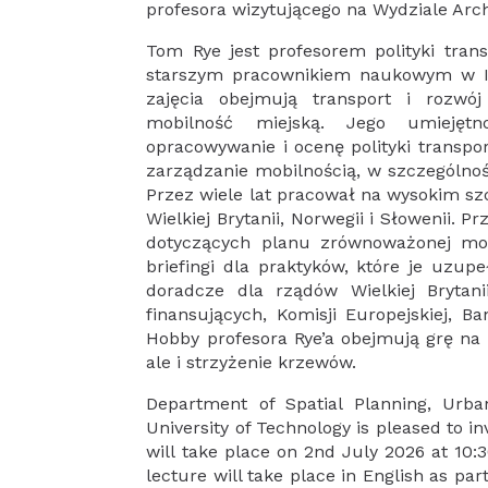
profesora wizytującego na Wydziale Arch
Tom Rye jest profesorem polityki tra
starszym pracownikiem naukowym w Ins
zajęcia obejmują transport i rozwój
mobilność miejską. Jego umiejęt
opracowywanie i ocenę polityki transpo
zarządzanie mobilnością, w szczególnośc
Przez wiele lat pracował na wysokim sz
Wielkiej Brytanii, Norwegii i Słowenii.
dotyczących planu zrównoważonej mob
briefingi dla praktyków, które je uzupe
doradcze dla rządów Wielkiej Brytani
finansujących, Komisji Europejskiej, 
Hobby profesora Rye’a obejmują grę na k
ale i strzyżenie krzewów.
Department of Spatial Planning, Urba
University of Technology is pleased to i
will take place on 2nd July 2026 at 10:
lecture will take place in English as part