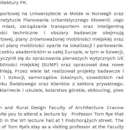
itektury PK.
nsportowej na Uniwersytecie w Molde w Norwegii oraz
tytucie Planowania Urbanistycznego Słowenii. Jego
 miast, zarządzanie transportem oraz inteligentną
ności techniczne i obszary badawcze obejmują
rtowej, plany zrównoważonej mobilności miejskiej oraz
i plany mobilności oparte na lokalizacji i parkowanie.
czeblu akademickim w całej Europie, w tym w Szwecji,
 Przyczynił się do opracowania pierwszych wytycznych UE
ilności miejskiej (SUMP) oraz opracował dwa nowe
łniają. Przez wiele lat realizował projekty badawcze i
i i Szkocji, samorządów lokalnych, szwedzkich rad
Banku Światowego oraz klientów z sektora prywatnego.
larnecie i ukulele, kolarstwo górskie, skitouring, piwo
n and Rural Design Faculty of Architecture Cracow
nvite you to attend a lecture by Professor Tom Rye that
30 in the W1 lecture hall at 1 Podchorążych street. The
 of Tom Rye’s stay as a visiting professor at the Faculty