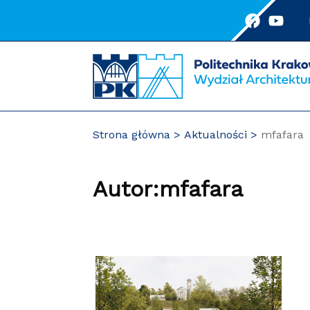
Przejdź
do
treści
Strona główna
Aktualności
mfafara
Autor:mfafara