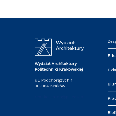
Zes
E-le
Wydział Architektury
Politechniki Krakowskiej
Dzia
ul. Podchorążych 1
Biur
30-084 Kraków
redakcja.arch@pk.edu.pl
Pra
Bibl