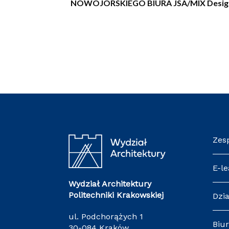
NOWOJORSKIEGO BIURA JSA/MIX Desig
Zes
E-le
Wydział Architektury
Politechniki Krakowskiej
Dzia
ul. Podchorążych 1
Biur
30-084 Kraków